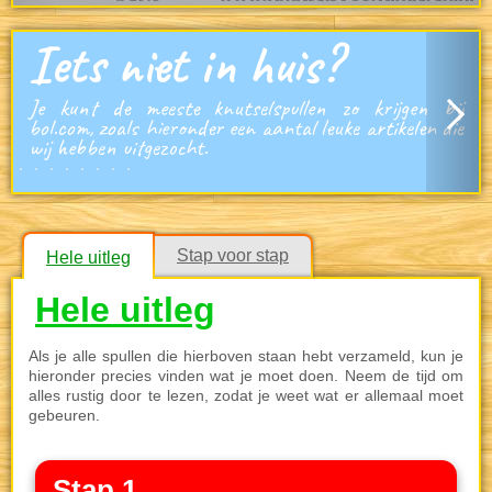
Iets niet in huis?
Je kunt de meeste knutselspullen zo krijgen bij
bol.com, zoals hieronder een aantal leuke artikelen die
wij hebben uitgezocht.
Stap voor stap
Hele uitleg
Hele uitleg
Als je alle spullen die hierboven staan hebt verzameld, kun je
hieronder precies vinden wat je moet doen. Neem de tijd om
alles rustig door te lezen, zodat je weet wat er allemaal moet
gebeuren.
Stap 1